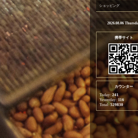
ショッピング
2026.08.06 Thursd
携帯サイト
カウンター
Today:
241
Yesterday:
116
Total:
529830