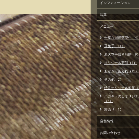
インフォメーション
写真
メニュー
千葉八街産落花生（4
豆菓子（11）
炭火本手焼き煎餅（9
オリジナル煎餅（4）
おかき・あられ（19）
その他（2）
特注オリジナル煎餅（
ハガキ・のしオリジナ
（3）
卸売り（1）
店舗情報
お問い合わせ