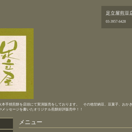
足立屋煎豆
03-3957-6428
火本手焼煎餅を店頭にて実演販売をしております。 その他甘納豆、豆菓子、おか
やメッセージを書いたオリジナル煎餅好評販売中！！
メニュー