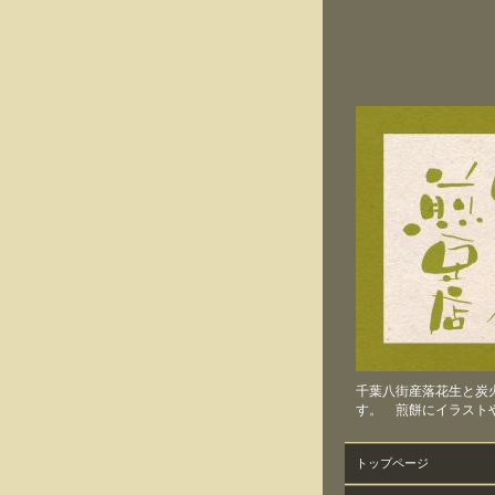
千葉八街産落花生と炭
す。 煎餅にイラスト
トップページ