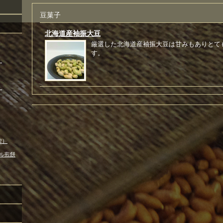
豆菓子
北海道産袖振大豆
厳選した北海道産袖振大豆は甘みもありとて
す。
）
）
2）
ル煎餅