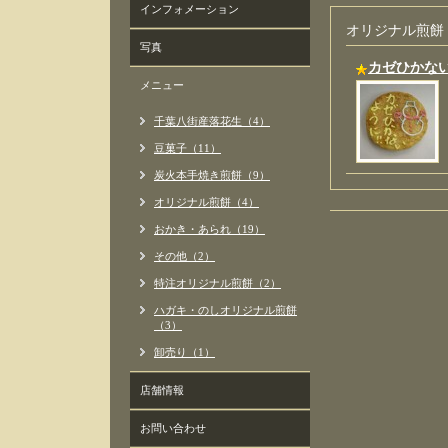
インフォメーション
オリジナル煎餅
写真
カゼひかな
メニュー
千葉八街産落花生（4）
豆菓子（11）
炭火本手焼き煎餅（9）
オリジナル煎餅（4）
おかき・あられ（19）
その他（2）
特注オリジナル煎餅（2）
ハガキ・のしオリジナル煎餅
（3）
卸売り（1）
店舗情報
お問い合わせ