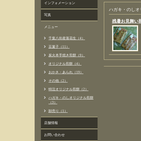
インフォメーション
ハガキ・のしオ
写真
残暑お見舞い
メニュー
千葉八街産落花生（4）
豆菓子（11）
炭火本手焼き煎餅（9）
オリジナル煎餅（4）
おかき・あられ（19）
その他（2）
特注オリジナル煎餅（2）
ハガキ・のしオリジナル煎餅
（3）
卸売り（1）
店舗情報
お問い合わせ